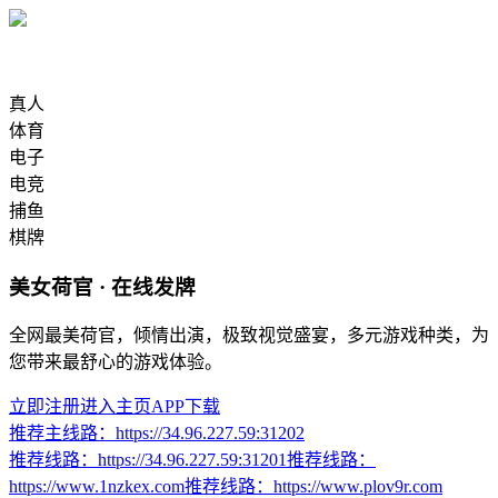
真人
体育
电子
电竞
捕鱼
棋牌
美女荷官 · 在线发牌
全网最美荷官，倾情出演，极致视觉盛宴，多元游戏种类，为
您带来最舒心的游戏体验。
立即注册
进入主页
APP下载
推荐主线路：
https://34.96.227.59:31202
推荐线路：
https://34.96.227.59:31201
推荐线路：
https://www.1nzkex.com
推荐线路：
https://www.plov9r.com