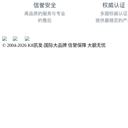
© 2004-
2026
K8凯发-国际大品牌 信誉保障 大额无忧