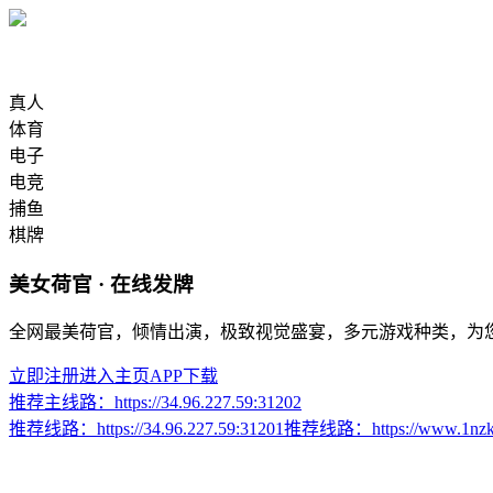
真人
体育
电子
电竞
捕鱼
棋牌
美女荷官 · 在线发牌
全网最美荷官，倾情出演，极致视觉盛宴，多元游戏种类，为
立即注册
进入主页
APP下载
推荐主线路：
https://34.96.227.59:31202
推荐线路：
https://34.96.227.59:31201
推荐线路：
https://www.1nz