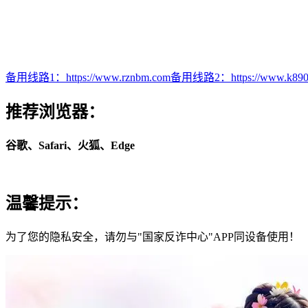
备用线路
1
：
https://www.rznbm.com
备用线路
2
：
https://www.k89
推荐浏览器：
谷歌、Safari、火狐、Edge
温馨提示：
为了您的隐私安全，请勿与"国家反诈中心"APP同设备使用！