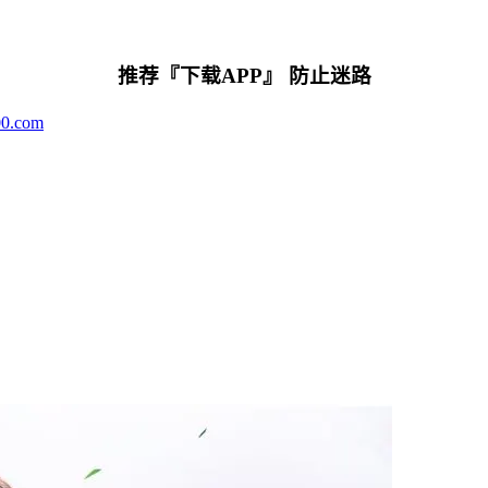
推荐『下载APP』 防止迷路
00.com