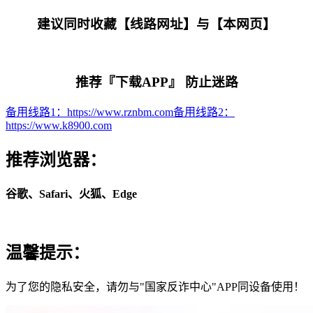
建议同时收藏【线路网址】与【本网页】
推荐『下载APP』 防止迷路
备用线路
1
：
https://www.rznbm.com
备用线路
2
：
https://www.k8900.com
推荐浏览器：
谷歌、Safari、火狐、Edge
温馨提示：
为了您的隐私安全，请勿与"国家反诈中心"APP同设备使用！